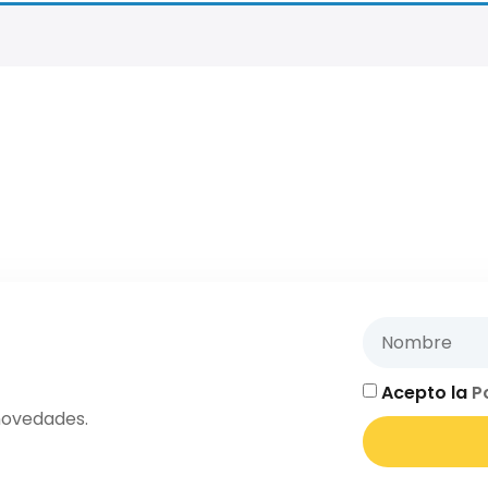
Acepto la
P
novedades.