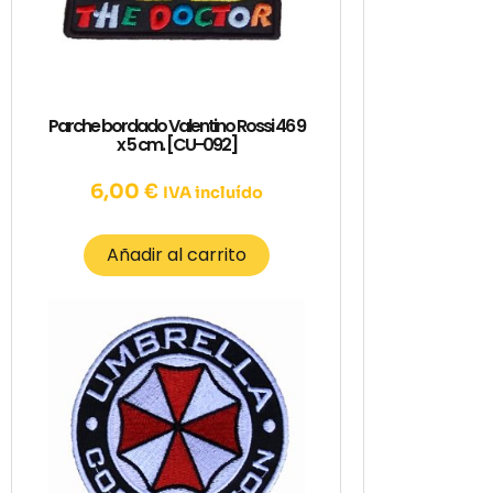
Parche bordado Valentino Rossi 46 9
x 5 cm. [CU-092]
6,00
€
IVA incluído
Añadir al carrito