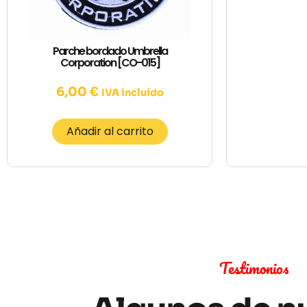
Parche bordado Umbrella
Corporation [CO-015]
6,00
€
IVA incluído
Añadir al carrito
Testimonios