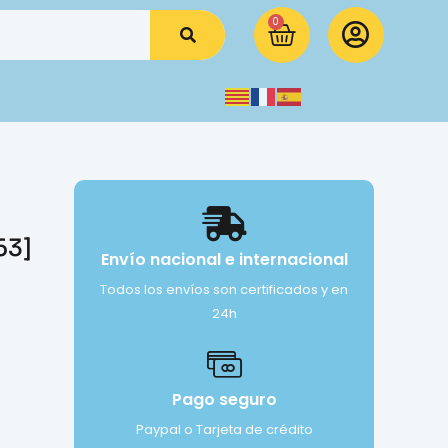
0
63]
Envío nacional e internacional
Todos los envíos son certificados y en
24h
Pago seguro
Paypal o Tarjeta de crédito