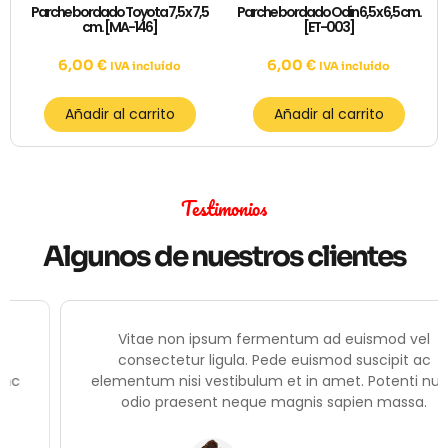
Parche bordado Toyota 7,5 x 7,5
Parche bordado Odin 6,5 x 6,5 cm.
cm. [MA-146]
[ET-003]
6,00
€
6,00
€
IVA incluído
IVA incluído
Añadir al carrito
Añadir al carrito
Testimonios
Algunos de nuestros clientes
Vitae non ipsum fermentum ad euismod vel
consectetur ligula. Pede euismod suscipit ac
elementum nisi vestibulum et in amet. Potenti nunc
odio praesent neque magnis sapien massa.