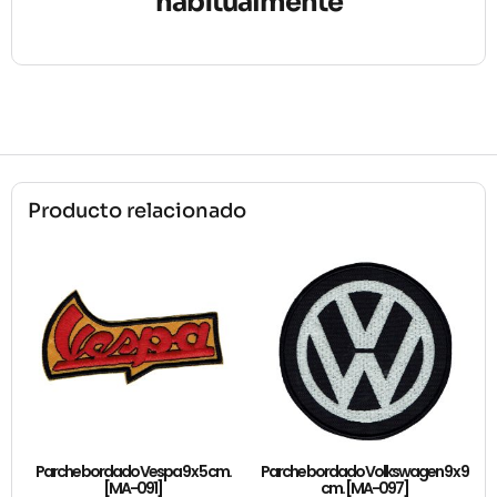
habitualmente
Producto relacionado
Parche bordado Vespa 9 x 5 cm.
Parche bordado Volkswagen 9 x 9
[MA-091]
cm. [MA-097]