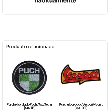
habitualmente
Producto relacionado
Parche bordado Puch 7,5 x 7,5 cm.
Parche bordado Vespa 9 x 5 cm.
[MA-116]
[MA-091]