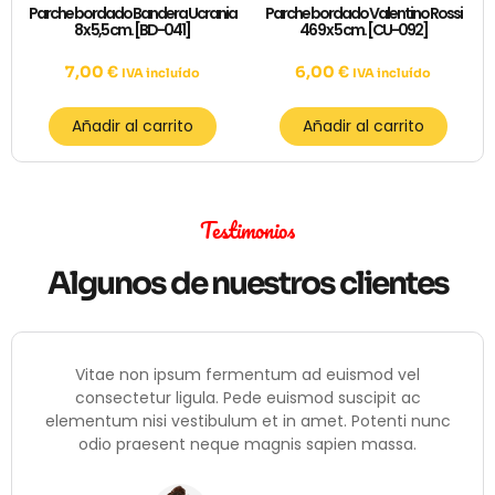
Parche bordado Bandera Ucrania
Parche bordado Valentino Rossi
8 x 5,5 cm. [BD-041]
46 9 x 5 cm. [CU-092]
7,00
€
6,00
€
IVA incluído
IVA incluído
Añadir al carrito
Añadir al carrito
Testimonios
Algunos de nuestros clientes
Vitae non ipsum fermentum ad euismod vel
consectetur ligula. Pede euismod suscipit ac
elementum nisi vestibulum et in amet. Potenti nunc
odio praesent neque magnis sapien massa.