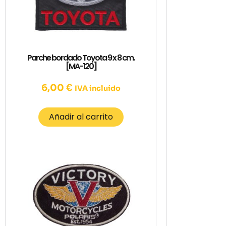
Parche bordado Toyota 9 x 8 cm.
[MA-120]
6,00
€
IVA incluído
Añadir al carrito