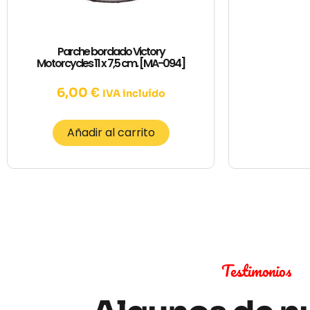
Parche bordado Victory
Motorcycles 11 x 7,5 cm. [MA-094]
6,00
€
IVA incluído
Añadir al carrito
Testimonios