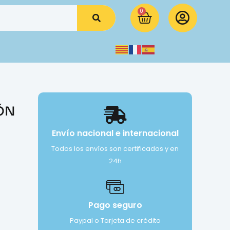
0
IÓN
Envío nacional e internacional
Todos los envíos son certificados y en
24h
Pago seguro
Paypal o Tarjeta de crédito