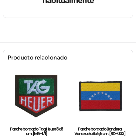
habitualmente
Producto relacionado
Parche bordado Tag Heuer 8 x 8
Parche bordado Bandera
cm. [MA-171]
Venezuela 8 x 5,5 cm. [BD-033]