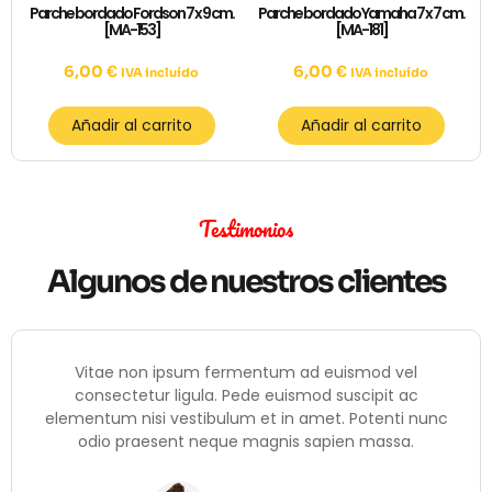
Parche bordado Fordson 7 x 9 cm.
Parche bordado Yamaha 7 x 7 cm.
[MA-153]
[MA-181]
6,00
€
6,00
€
IVA incluído
IVA incluído
Añadir al carrito
Añadir al carrito
Testimonios
Algunos de nuestros clientes
Vitae non ipsum fermentum ad euismod vel
consectetur ligula. Pede euismod suscipit ac
elementum nisi vestibulum et in amet. Potenti nunc
odio praesent neque magnis sapien massa.