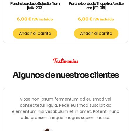
Parche bordado Solex 9 x 4 cm.
Parche bordado Triquetra 7,5 x 6,5
[MA-203]
cm. [ET-018]
6,00
€
6,00
€
IVA incluído
IVA incluído
Añadir al carrito
Añadir al carrito
Testimonios
Algunos de nuestros clientes
Vitae non ipsum fermentum ad euismod vel
consectetur ligula. Pede euismod suscipit ac
elementum nisi vestibulum et in amet. Potenti nunc
odio praesent neque magnis sapien massa.