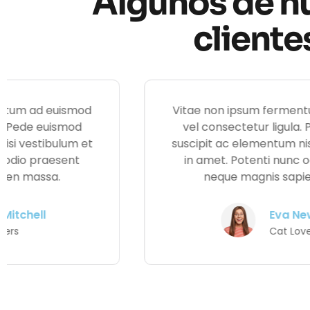
Algunos de n
cliente
Vitae non ipsum fermentum ad euismod
vel consectetur ligula. Pede euismod
suscipit ac elementum nisi vestibulum et
in amet. Potenti nunc odio praesent
neque magnis sapien massa.
Dylan Hawkins
Dog Lover