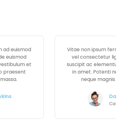
Vitae non ipsum fermentum ad euismod
vel consectetur ligula. Pede euismod
suscipit ac elementum nisi vestibulum et
in amet. Potenti nunc odio praesent
neque magnis sapien massa.
Eva Newman
Cat Lovers