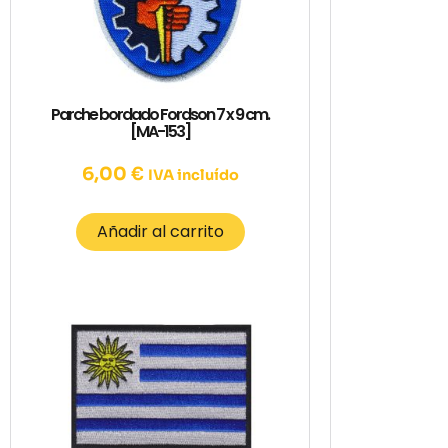
Parche bordado Fordson 7 x 9 cm.
[MA-153]
6,00
€
IVA incluído
Añadir al carrito