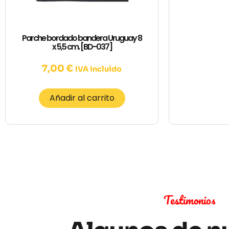
Parche bordado bandera Uruguay 8
x 5,5 cm. [BD-037]
7,00
€
IVA incluído
Añadir al carrito
Testimonios