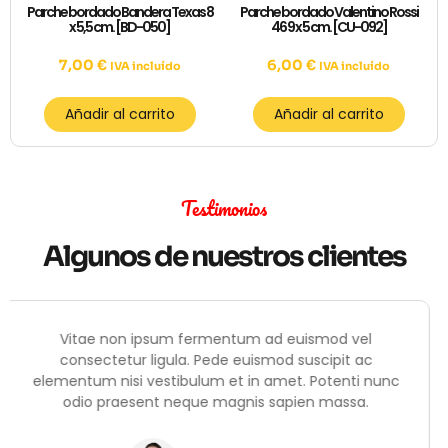
Parche bordado Bandera Texas 8
Parche bordado Valentino Rossi
x 5,5 cm. [BD-050]
46 9 x 5 cm. [CU-092]
7,00
€
6,00
€
IVA incluído
IVA incluído
Añadir al carrito
Añadir al carrito
Testimonios
Algunos de nuestros clientes
Vitae non ipsum fermentum ad euismod vel
consectetur ligula. Pede euismod suscipit ac
nc
elementum nisi vestibulum et in amet. Potenti nun
odio praesent neque magnis sapien massa.