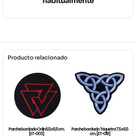
habitualmente
Producto relacionado
Parche bordado Odin 6,5 x 6,5 cm.
Parche bordado Triquetra 7,5 x 6,5
[ET-003]
cm. [ET-018]