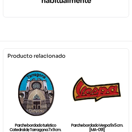
habitualmente
Producto relacionado
Parche bordado turístico
Parche bordado Vespa 9 x 5 cm.
Catedral de Tarragona 7 x 9 cm.
[MA-091]