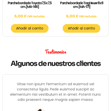
Parche bordado Toyota 7,5 x 7,5
Parche bordado Tag Heuer 8 x 8
cm. [MA-146]
cm. [MA-171]
6,00
€
6,00
€
IVA incluído
IVA incluído
Añadir al carrito
Añadir al carrito
Testimonios
Algunos de nuestros clientes
Vitae non ipsum fermentum ad euismod vel
consectetur ligula. Pede euismod suscipit ac
elementum nisi vestibulum et in amet. Potenti nunc
odio praesent neque magnis sapien massa.