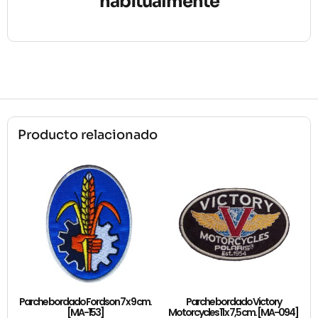
habitualmente
Producto relacionado
Parche bordado Fordson 7 x 9 cm.
Parche bordado Victory
[MA-153]
Motorcycles 11 x 7,5 cm. [MA-094]