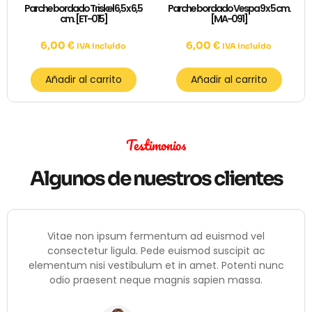
Parche bordado Triskel 6,5 x 6,5
Parche bordado Vespa 9 x 5 cm.
cm. [ET-015]
[MA-091]
6,00
€
6,00
€
IVA incluído
IVA incluído
Añadir al carrito
Añadir al carrito
Testimonios
Algunos de nuestros clientes
Vitae non ipsum fermentum ad euismod vel
consectetur ligula. Pede euismod suscipit ac
elementum nisi vestibulum et in amet. Potenti nunc
odio praesent neque magnis sapien massa.