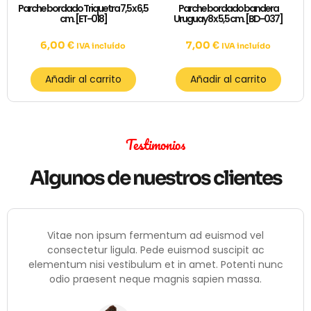
Parche bordado Triquetra 7,5 x 6,5
Parche bordado bandera
cm. [ET-018]
Uruguay 8 x 5,5 cm. [BD-037]
6,00
€
7,00
€
IVA incluído
IVA incluído
Añadir al carrito
Añadir al carrito
Testimonios
Algunos de nuestros clientes
Vitae non ipsum fermentum ad euismod vel
consectetur ligula. Pede euismod suscipit ac
elementum nisi vestibulum et in amet. Potenti nunc
odio praesent neque magnis sapien massa.