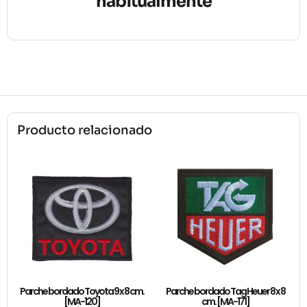
habitualmente
Producto relacionado
Parche bordado Toyota 9 x 8 cm.
Parche bordado Tag Heuer 8 x 8
[MA-120]
cm. [MA-171]