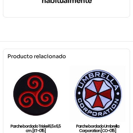
habitualmente
Producto relacionado
Parche bordado Triskel 6,5 x 6,5
Parche bordado Umbrella
cm. [ET-015]
Corporation [CO-015]