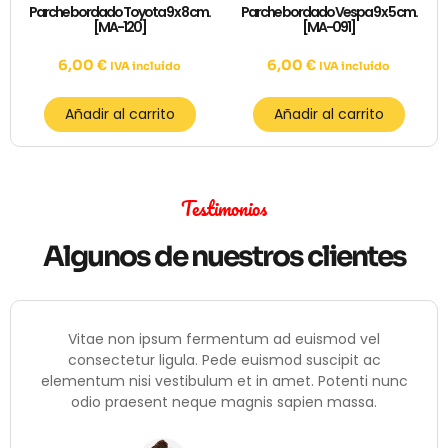
Parche bordado Toyota 9 x 8 cm.
Parche bordado Vespa 9 x 5 cm.
[MA-120]
[MA-091]
6,00
€
6,00
€
IVA incluído
IVA incluído
Añadir al carrito
Añadir al carrito
Testimonios
Algunos de nuestros clientes
Vitae non ipsum fermentum ad euismod vel
consectetur ligula. Pede euismod suscipit ac
elementum nisi vestibulum et in amet. Potenti nunc
odio praesent neque magnis sapien massa.