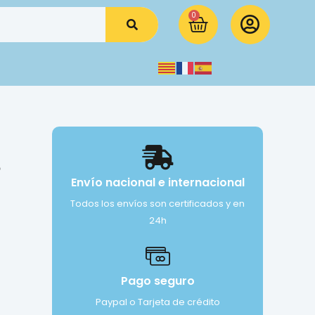
0
7
Envío nacional e internacional
Todos los envíos son certificados y en
24h
Pago seguro
Paypal o Tarjeta de crédito