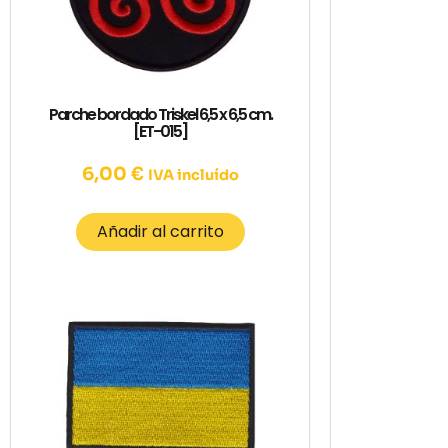
Parche bordado Triskel 6,5 x 6,5 cm.
[ET-015]
6,00
€
IVA incluído
Añadir al carrito