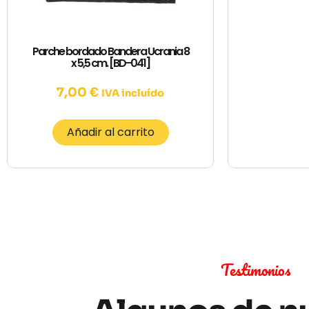
Parche bordado Bandera Ucrania 8
x 5,5 cm. [BD-041]
7,00
€
IVA incluído
Añadir al carrito
Testimonios