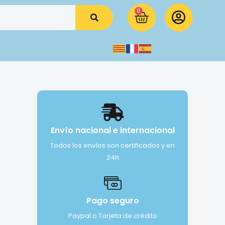
0
x
Envío nacional e internacional
Todos los envíos son certificados y en
24h
Pago seguro
Paypal o Tarjeta de crédito