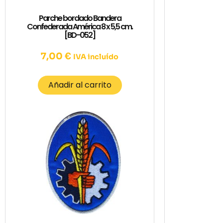
Parche bordado Bandera
Confederada América 8 x 5,5 cm.
[BD-052]
7,00
€
IVA incluído
Añadir al carrito