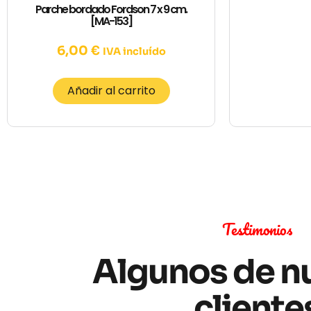
Parche bordado Fordson 7 x 9 cm.
[MA-153]
6,00
€
IVA incluído
Añadir al carrito
Testimonios
Algunos de n
cliente