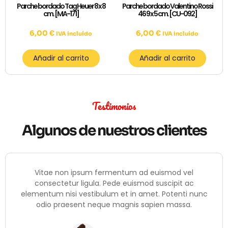
Parche bordado Tag Heuer 8 x 8
Parche bordado Valentino Rossi
cm. [MA-171]
46 9 x 5 cm. [CU-092]
6,00
€
6,00
€
IVA incluído
IVA incluído
Añadir al carrito
Añadir al carrito
Testimonios
Algunos de nuestros clientes
Vitae non ipsum fermentum ad euismod vel
consectetur ligula. Pede euismod suscipit ac
elementum nisi vestibulum et in amet. Potenti nunc
odio praesent neque magnis sapien massa.