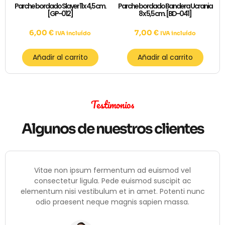
Parche bordado Slayer 11 x 4,5 cm.
Parche bordado Bandera Ucrania
[GP-012]
8 x 5,5 cm. [BD-041]
6,00
€
7,00
€
IVA incluído
IVA incluído
Añadir al carrito
Añadir al carrito
Testimonios
Algunos de nuestros clientes
sum fermentum ad euismod vel
Vitae non ips
igula. Pede euismod suscipit ac
consectetur li
estibulum et in amet. Potenti nunc
elementum nisi ve
nt neque magnis sapien massa.
odio praesent