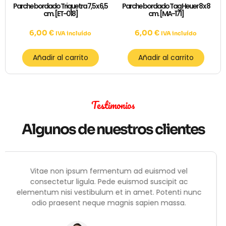
Parche bordado Triquetra 7,5 x 6,5
Parche bordado Tag Heuer 8 x 8
cm. [ET-018]
cm. [MA-171]
6,00
€
6,00
€
IVA incluído
IVA incluído
Añadir al carrito
Añadir al carrito
Testimonios
Algunos de nuestros clientes
Vitae non ipsum fermentum ad euismod vel
consectetur ligula. Pede euismod suscipit ac
unc
elementum nisi vestibulum et in amet. Potenti nu
odio praesent neque magnis sapien massa.