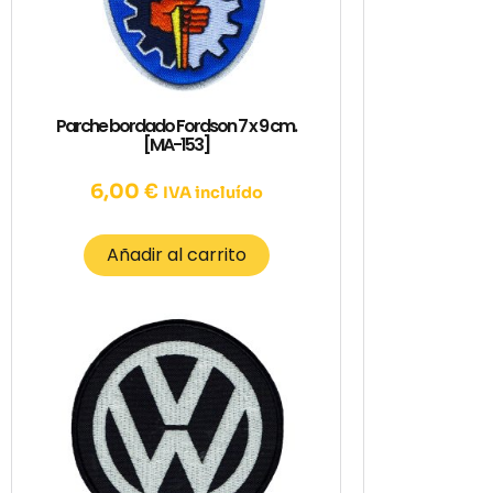
Parche bordado Fordson 7 x 9 cm.
[MA-153]
6,00
€
IVA incluído
Añadir al carrito