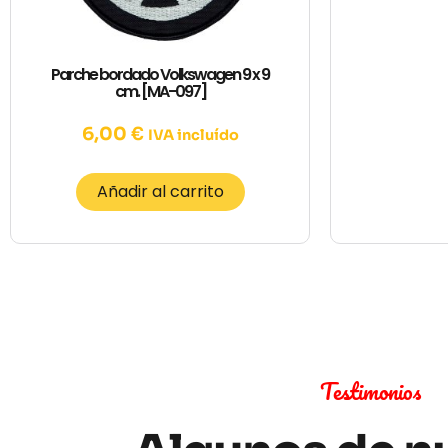
Parche bordado Volkswagen 9 x 9
cm. [MA-097]
6,00
€
IVA incluído
Añadir al carrito
Testimonios