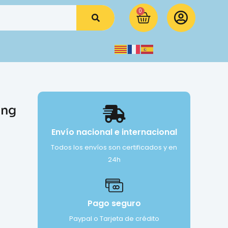
0
ang
Envío nacional e internacional
Todos los envíos son certificados y en
24h
Pago seguro
Paypal o Tarjeta de crédito