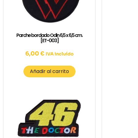
Parche bordado Odin 6,5 x 6,5 cm.
[ET-003]
6,00
€
IVA incluído
Añadir al carrito