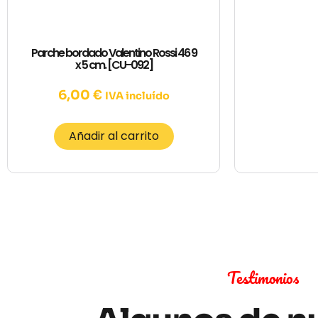
Parche bordado Valentino Rossi 46 9
x 5 cm. [CU-092]
6,00
€
IVA incluído
Añadir al carrito
Testimonios