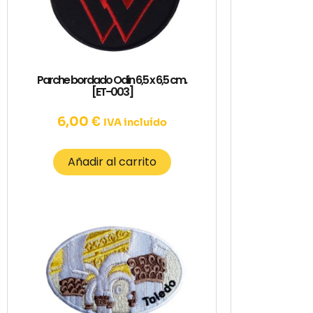
Parche bordado Odin 6,5 x 6,5 cm.
[ET-003]
6,00
€
IVA incluído
Añadir al carrito