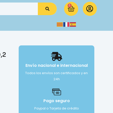
0
,2
Envío nacional e internacional
Todos los envíos son certificados y en
24h
Pago seguro
Paypal o Tarjeta de crédito