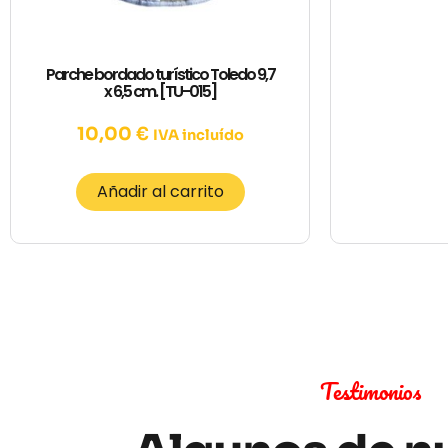
Parche bordado turístico Toledo 9,7
x 6,5 cm. [TU-015]
10,00
€
IVA incluído
Añadir al carrito
Testimonios