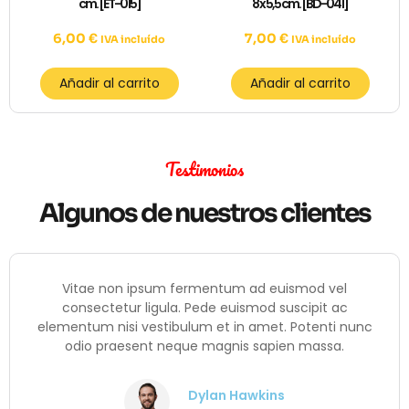
cm. [ET-015]
8 x 5,5 cm. [BD-041]
6,00
€
7,00
€
IVA incluído
IVA incluído
Añadir al carrito
Añadir al carrito
Testimonios
Algunos de nuestros clientes
ae non ipsum fermentum ad euismod vel
Vita
ectetur ligula. Pede euismod suscipit ac
conse
um nisi vestibulum et in amet. Potenti nunc
elementum
o praesent neque magnis sapien massa.
odio
Dylan Hawkins