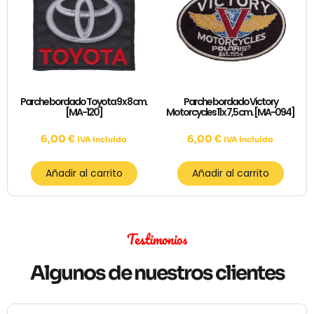
Parche bordado Toyota 9 x 8 cm.
Parche bordado Victory
[MA-120]
Motorcycles 11 x 7,5 cm. [MA-094]
6,00
€
6,00
€
IVA incluído
IVA incluído
Añadir al carrito
Añadir al carrito
Testimonios
Algunos de nuestros clientes