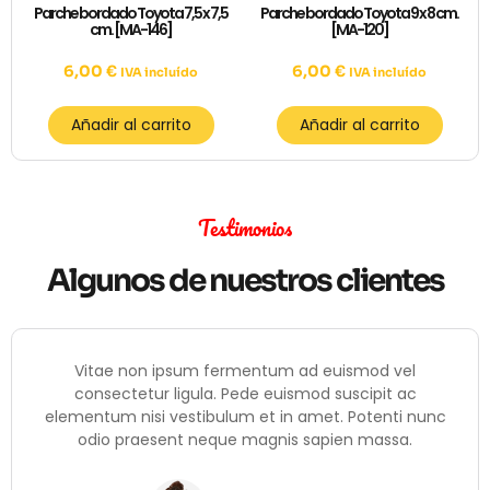
Parche bordado Toyota 7,5 x 7,5
Parche bordado Toyota 9 x 8 cm.
cm. [MA-146]
[MA-120]
6,00
€
6,00
€
IVA incluído
IVA incluído
Añadir al carrito
Añadir al carrito
Testimonios
Algunos de nuestros clientes
Vitae non ipsum fermentum ad euismod vel
consectetur ligula. Pede euismod suscipit ac
elementum nisi vestibulum et in amet. Potenti nunc
odio praesent neque magnis sapien massa.