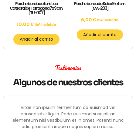
Parche bordado turístico
Parche bordado Solex 9 x 4 cm.
Catedral de Tarragona 7 x 9 cm.
[MA-203]
[TU-007]
6,00
€
IVA incluído
10,00
€
IVA incluído
Añadir al carrito
Añadir al carrito
Testimonios
Algunos de nuestros clientes
Vitae non ipsum fermentum ad euismod vel
consectetur ligula. Pede euismod suscipit ac
elementum nisi vestibulum et in amet. Potenti nunc
odio praesent neque magnis sapien massa.