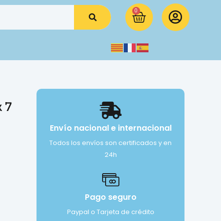
0
 7
Envío nacional e internacional
Todos los envíos son certificados y en
24h
Pago seguro
Paypal o Tarjeta de crédito