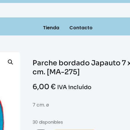
Tienda
Contacto
Parche bordado Japauto 7 x
cm. [MA-275]
6,00
€
IVA incluído
7 cm. ø
30 disponibles