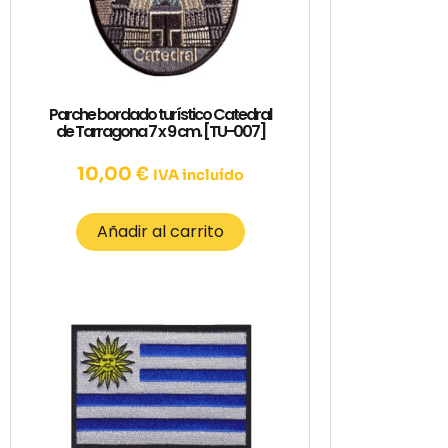
Parche bordado turístico Catedral
de Tarragona 7 x 9 cm. [TU-007]
10,00
€
IVA incluído
Añadir al carrito