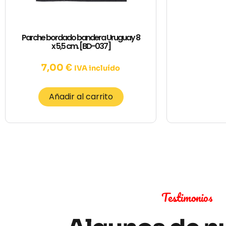
Parche bordado bandera Uruguay 8
x 5,5 cm. [BD-037]
7,00
€
IVA incluído
Añadir al carrito
Testimonios