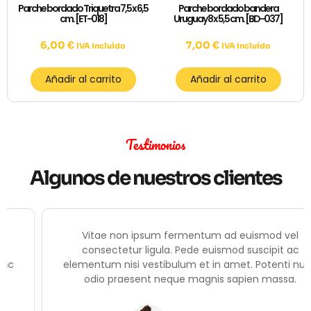
Parche bordado Triquetra 7,5 x 6,5
Parche bordado bandera
cm. [ET-018]
Uruguay 8 x 5,5 cm. [BD-037]
6,00
€
7,00
€
IVA incluído
IVA incluído
Añadir al carrito
Añadir al carrito
Testimonios
Algunos de nuestros clientes
Vitae non ipsum fermentum ad euismod vel
consectetur ligula. Pede euismod suscipit ac
elementum nisi vestibulum et in amet. Potenti nunc
odio praesent neque magnis sapien massa.