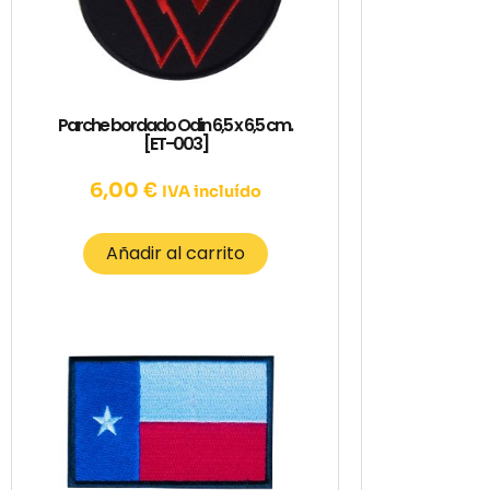
Parche bordado Odin 6,5 x 6,5 cm.
[ET-003]
6,00
€
IVA incluído
Añadir al carrito