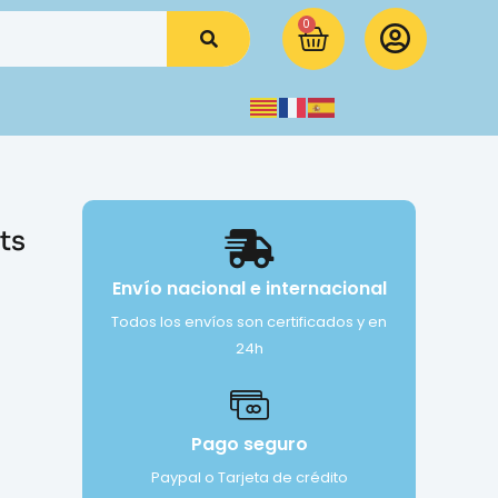
0
ts
Envío nacional e internacional
Todos los envíos son certificados y en
24h
Pago seguro
Paypal o Tarjeta de crédito