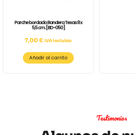
Parche bordado Bandera Texas 8 x
5,5 cm. [BD-050]
7,00
€
IVA incluído
Añadir al carrito
Testimonios