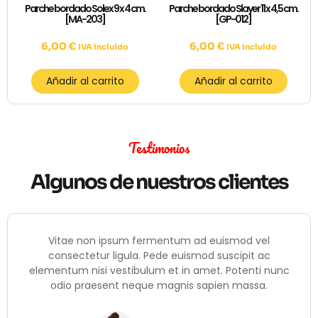
Parche bordado Solex 9 x 4 cm.
Parche bordado Slayer 11 x 4,5 cm.
[MA-203]
[GP-012]
6,00
€
6,00
€
IVA incluído
IVA incluído
Añadir al carrito
Añadir al carrito
Testimonios
Algunos de nuestros clientes
Vitae non ipsum fermentum ad euismod vel
consectetur ligula. Pede euismod suscipit ac
elementum nisi vestibulum et in amet. Potenti nunc
odio praesent neque magnis sapien massa.