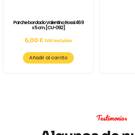
Parche bordado Valentino Rossi 46 9
x 5 cm. [CU-092]
6,00
€
IVA incluído
Añadir al carrito
Testimonios