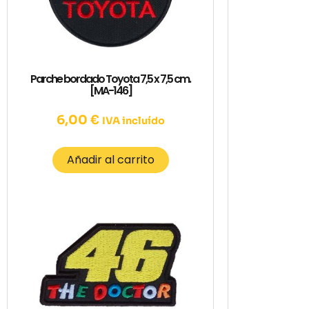
Parche bordado Toyota 7,5 x 7,5 cm.
[MA-146]
6,00
€
IVA incluído
Añadir al carrito