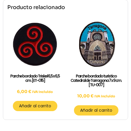
Producto relacionado
Parche bordado Triskel 6,5 x 6,5
Parche bordado turístico
cm. [ET-015]
Catedral de Tarragona 7 x 9 cm.
[TU-007]
6,00
€
IVA incluído
10,00
€
IVA incluído
Añadir al carrito
Añadir al carrito