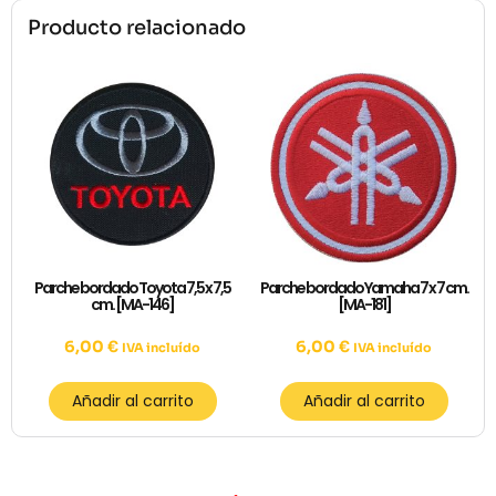
Producto relacionado
Parche bordado Toyota 7,5 x 7,5
Parche bordado Yamaha 7 x 7 cm.
cm. [MA-146]
[MA-181]
6,00
€
6,00
€
IVA incluído
IVA incluído
Añadir al carrito
Añadir al carrito