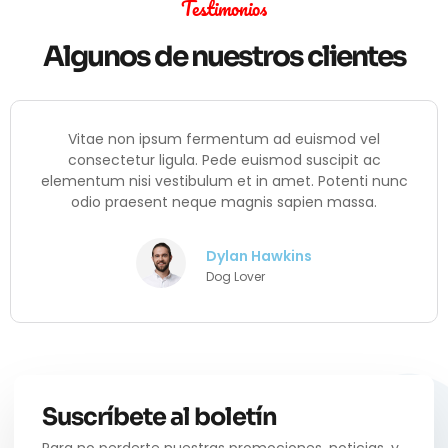
Testimonios
Algunos de nuestros clientes
ad euismod vel
Vitae non ipsum fermentum ad
mod suscipit ac
consectetur ligula. Pede euism
amet. Potenti nunc
elementum nisi vestibulum et in a
 sapien massa.
odio praesent neque magnis s
wkins
Daisy Mitc
Cat Lovers
Suscríbete al boletín