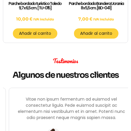
Parche bordado turístico Toledo
Parche bordado Bandera Ucrania
9,7 x 6,5 cm. [TU-015]
8 x 5,5 cm. [BD-041]
10,00
€
7,00
€
IVA incluído
IVA incluído
Añadir al carrito
Añadir al carrito
Testimonios
Algunos de nuestros clientes
Vitae non ipsum fermentum ad euismod vel
consectetur ligula. Pede euismod suscipit ac
elementum nisi vestibulum et in amet. Potenti nunc
odio praesent neque magnis sapien massa.