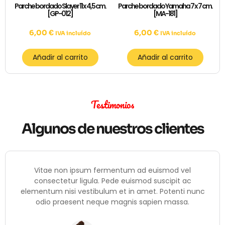
Parche bordado Slayer 11 x 4,5 cm.
Parche bordado Yamaha 7 x 7 cm.
[GP-012]
[MA-181]
6,00
€
6,00
€
IVA incluído
IVA incluído
Añadir al carrito
Añadir al carrito
Testimonios
Algunos de nuestros clientes
Vitae non ipsum fermentum ad euismod vel
consectetur ligula. Pede euismod suscipit ac
elementum nisi vestibulum et in amet. Potenti nunc
odio praesent neque magnis sapien massa.