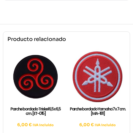
Producto relacionado
Parche bordado Triskel 6,5 x 6,5
Parche bordado Yamaha 7 x 7 cm.
cm. [ET-015]
[MA-181]
6,00
€
6,00
€
IVA incluído
IVA incluído