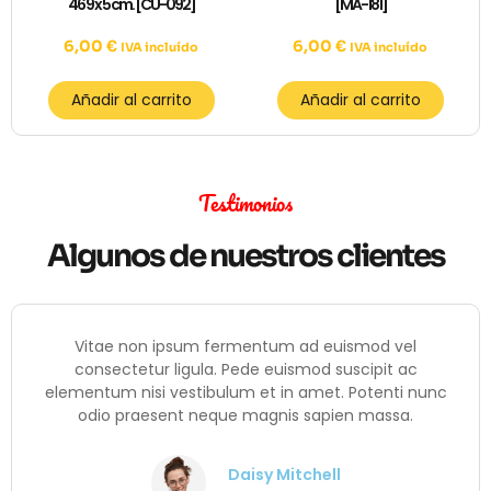
46 9 x 5 cm. [CU-092]
[MA-181]
6,00
€
6,00
€
IVA incluído
IVA incluído
Añadir al carrito
Añadir al carrito
Testimonios
Algunos de nuestros clientes
Vitae non ipsum fermentum ad euismod vel
consectetur ligula. Pede euismod suscipit ac
elementum nisi vestibulum et in amet. Potenti nunc
odio praesent neque magnis sapien massa.
Daisy Mitchell