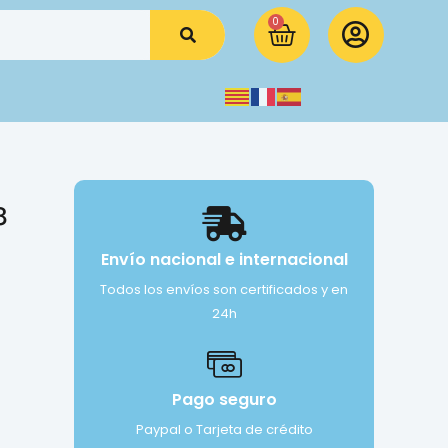
0
8
Envío nacional e internacional
Todos los envíos son certificados y en
24h
Pago seguro
Paypal o Tarjeta de crédito