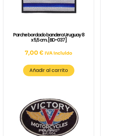
Parche bordado bandera Uruguay 8
x 5,5 cm. [BD-037]
7,00
€
IVA incluído
Añadir al carrito