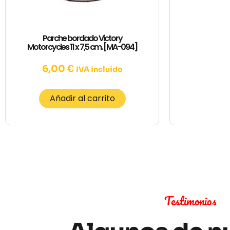
Parche bordado Victory
Motorcycles 11 x 7,5 cm. [MA-094]
6,00
€
IVA incluído
Añadir al carrito
Testimonios