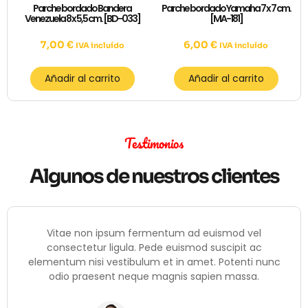
Parche bordado Bandera
Parche bordado Yamaha 7 x 7 cm.
Venezuela 8 x 5,5 cm. [BD-033]
[MA-181]
7,00
€
6,00
€
IVA incluído
IVA incluído
Añadir al carrito
Añadir al carrito
Testimonios
Algunos de nuestros clientes
Vitae non ipsum fermentum ad euismod vel
consectetur ligula. Pede euismod suscipit ac
c
elementum nisi vestibulum et in amet. Potenti nunc
odio praesent neque magnis sapien massa.