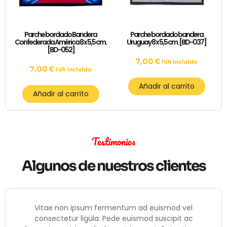
Parche bordado Bandera
Parche bordado bandera
Confederada América 8 x 5,5 cm.
Uruguay 8 x 5,5 cm. [BD-037]
[BD-052]
7,00
€
IVA incluído
7,00
€
IVA incluído
Añadir al carrito
Añadir al carrito
Testimonios
Algunos de nuestros clientes
Vitae non ipsum fermentum ad euismod vel
consectetur ligula. Pede euismod suscipit ac