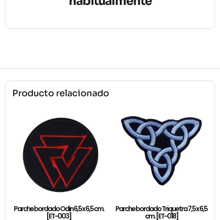
habitualmente
Producto relacionado
Parche bordado Odin 6,5 x 6,5 cm.
Parche bordado Triquetra 7,5 x 6,5
[ET-003]
cm. [ET-018]