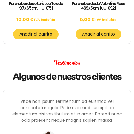
Parche bordado turístico Toledo
Parche bordado Valentino Rossi
9,7 x 6,5 cm. [TU-015]
46 9 x 5 cm. [CU-092]
10,00
€
6,00
€
IVA incluído
IVA incluído
Añadir al carrito
Añadir al carrito
Testimonios
Algunos de nuestros clientes
Vitae non ipsum fermentum ad euismod vel
consectetur ligula. Pede euismod suscipit ac
elementum nisi vestibulum et in amet. Potenti nunc
odio praesent neque magnis sapien massa.