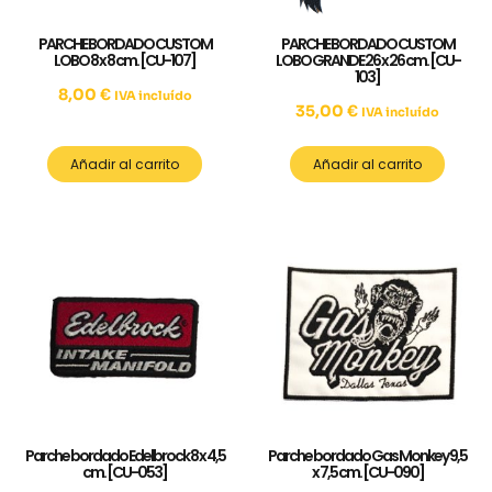
PARCHE BORDADO CUSTOM
PARCHE BORDADO CUSTOM
LOBO 8 x 8 cm. [CU-107]
LOBO GRANDE 26 x 26 cm. [CU-
103]
8,00
€
IVA incluído
35,00
€
IVA incluído
Añadir al carrito
Añadir al carrito
Parche bordado Edelbrock 8 x 4,5
Parche bordado Gas Monkey 9,5
cm. [CU-053]
x 7,5 cm. [CU-090]