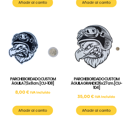
Añadir al carrito
Añadir al carrito
PARCHE BORDADO CUSTOM
PARCHE BORDADO CUSTOM
ÁGUILA 7,5 x 8 cm. [CU-108]
ÁGUILA GRANDE 26 x 27 cm. [CU-
104]
8,00
€
IVA incluído
35,00
€
IVA incluído
Añadir al carrito
Añadir al carrito