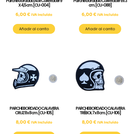
Parche bordado Ace Café Racer 9
Parche bordado Café Racer 9 x 3
X 4,5 cm. [CU-004]
cm. [CU-088]
6,00
€
6,00
€
IVA incluído
IVA incluído
Añadir al carrito
Añadir al carrito
PARCHE BORDADO CALAVERA
PARCHE BORDADO CALAVERA
CRUZ 8 x 8 cm. [CU-105]
TRÉBOL 7 x 8 cm. [CU-106]
8,00
€
8,00
€
IVA incluído
IVA incluído