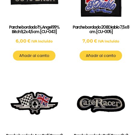
Parche bordado 1% Angel 99%
Parche bordado 20 El Diablo 7,5 x 8
Bitch 9,2 x 4,5 cm. [CU-043]
cm. [CU-005]
6,00
€
7,00
€
IVA incluído
IVA incluído
Añadir al carrito
Añadir al carrito